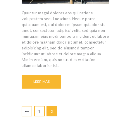
Quuntur magni dolores eos qui ratione
voluptatem sequi nesciunt. Neque porro
quisquam est, qui dolorem ipsum quiaolor sit
amet, consectetur, adipisci velit, sed quia non
numquam eius modi tempora incidunt ut labore
et dolore magnam dolor sit amet, consectetur
adipisicing elit, sed do eiusmod tempor
incididunt ut labore et dolore magna aliqua.
Minim veniam, quis nostrud exercitation
ullamco laboris nisi…
LEER MÁS
Paginación
PÁGINA
1
PÁGINA
2
<
de
entradas