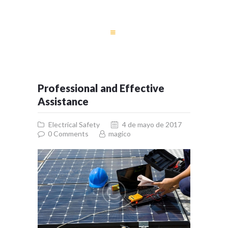
INICIO
CONSTRUCCIÓN
Professional and Effective
SERVICIO
Assistance
ELÉCTRICO
SUBESTACIONES
Electrical Safety
4 de mayo de 2017
0
Comments
magico
CONTACTO